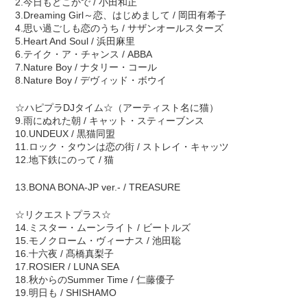
2.今日もどこかで / 小田和正
3.Dreaming Girl～恋、はじめまして / 岡田有希子
4.思い過ごしも恋のうち / サザンオールスターズ
5.Heart And Soul / 浜田麻里
6.テイク・ア・チャンス / ABBA
7.Nature Boy / ナタリー・コール
8.Nature Boy / デヴィッド・ボウイ
☆ハピプラDJタイム☆（アーティスト名に猫）
9.雨にぬれた朝 / キャット・スティーブンス
10.UNDEUX / 黒猫同盟
11.ロック・タウンは恋の街 / ストレイ・キャッツ
12.地下鉄にのって / 猫
13.BONA BONA-JP ver.- / TREASURE
☆リクエストプラス☆
14.ミスター・ムーンライト / ビートルズ
15.モノクローム・ヴィーナス / 池田聡
16.十六夜 / 髙橋真梨子
17.ROSIER / LUNA SEA
18.秋からのSummer Time / 仁藤優子
19.明日も / SHISHAMO