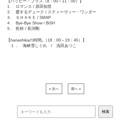
【ハッピー・プラス（8：00～11：00）】
１. ロマンス / 原田知世
２. 愛するデューク / スティーヴィー・ワンダー
３. ＳＨＡＫＥ / SMAP
４. Bye-Bye Show / BiSH
５. 乾杯 / 長渕剛
【hanashikaの時間｡（18：00～19：45）】
１． 海峡雪しぐれ / 浅田あつこ
« 次へ
前へ »