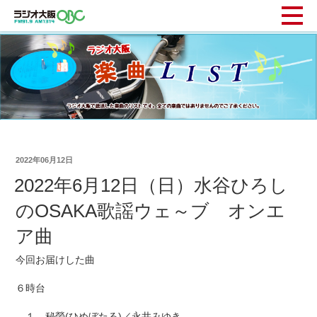
2022年06月12日
2022年6月12日（日）水谷ひろし
のOSAKA歌謡ウェ～ブ オンエ
ア曲
今回お届けした曲
６時台
１ 秘螢(ひめぼたる)／永井みゆき