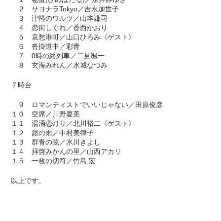
２ サヨナラTokyo／吉永加世子
３ 津軽のワルツ／山本謙司
４ 恋街しぐれ／香西かおり
５ 哀愁港町／山口ひろみ《ゲスト》
６ 沓掛道中／彩青
７ 0時の終列車／二見颯一
８ 玄海みれん／水城なつみ
７時台
９ ロマンティストでいいじゃない／田原俊彦
１０ 空席／川野夏美
１１ 湯涌恋灯り／北川裕二《ゲスト》
１２ 銀の雨／中村美律子
１３ 群青の弦／氷川きよし
１４ 拝啓みかんの里／山西アカリ
１５ 一枚の切符／竹島 宏
以上です。