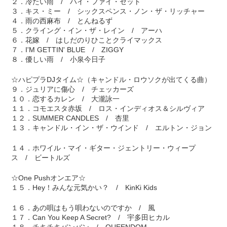
２．冷たい雨 / ハイ・ファイ・セット
３．キス・ミー / シックスペンス・ノン・ザ・リッチャー
４．雨の西麻布 / とんねるず
５．クライング・イン・ザ・レイン / アーハ
６．花嫁 / はしだのりひことクライマックス
７．I'M GETTIN' BLUE / ZIGGY
８．優しい雨 / 小泉今日子
☆ハピプラDJタイム☆（キャンドル・ロウソクが出てくる曲）
９．ジュリアに傷心 / チェッカーズ
１０．恋するカレン / 大瀧詠一
１１．コモエスタ赤坂 / ロス・インディオス＆シルヴィア
１２．SUMMER CANDLES / 杏里
１３．キャンドル・イン・ザ・ウインド / エルトン・ジョン
１４．ホワイル・マイ・ギター・ジェントリー・ウィープ
ス / ビートルズ
☆One Pushオンエア☆
１５．Hey！みんな元気かい？ / KinKi Kids
１６．あの唄はもう唄わないのですか / 風
１７．Can You Keep A Secret? / 宇多田ヒカル