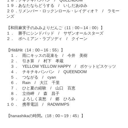
１８．チキチキバンバン / QUEENDOM
１９．あなたならどうする / いしだあゆみ
２０．リメンバー・ロックンロール・レイディオ？ / ラモー
ンズ
【和田麻実子のみみよりだんご（11：00～14：00）】
１． 勝手にシンドバッド / サザンオールスターズ
２． ボヘミアン・ラプソディ / クイーン
【Hit&Hit（14：00～16：55）】
１． 雨にキッスの花束を / 今井 美樹
２． 引き算 / 村下 孝蔵
３． YELLOW YELLOW HAPPY / ポケットビスケッツ
４． チキチキバンバン / QUEENDOM
５． つながる / cyan
６． Rain / 大江 千里
７． ひと夏の経験 / 山口 百恵
８． 立待岬 / 森 昌子
９． よろしく哀愁 / 郷 ひろみ
１０． 携帯電話 / RADWIMPS
【hanashikaの時間｡（18：00～19：45）】