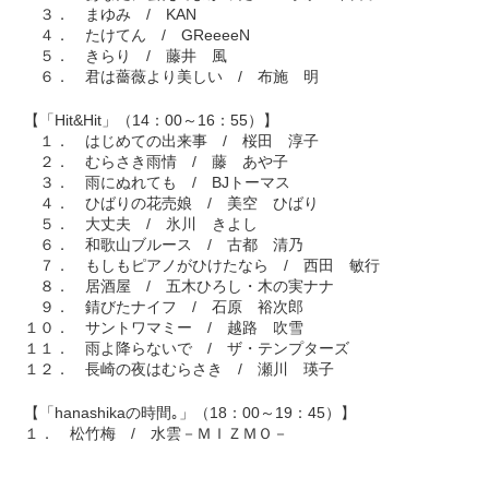
３． まゆみ / KAN
４． たけてん / GReeeeN
５． きらり / 藤井 風
６． 君は薔薇より美しい / 布施 明
【「Hit&Hit」（14：00～16：55）】
１． はじめての出来事 / 桜田 淳子
２． むらさき雨情 / 藤 あや子
３． 雨にぬれても / BJトーマス
４． ひばりの花売娘 / 美空 ひばり
５． 大丈夫 / 氷川 きよし
６． 和歌山ブルース / 古都 清乃
７． もしもピアノがひけたなら / 西田 敏行
８． 居酒屋 / 五木ひろし・木の実ナナ
９． 錆びたナイフ / 石原 裕次郎
１０． サントワマミー / 越路 吹雪
１１． 雨よ降らないで / ザ・テンプターズ
１２． 長崎の夜はむらさき / 瀬川 瑛子
【「hanashikaの時間｡」（18：00～19：45）】
１． 松竹梅 / 水雲－ＭＩＺＭＯ－