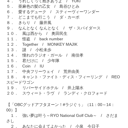
４． うれしくって抱きあうよ / YUKI
５． 亜麻色の髪の乙女 / 島谷ひとみ
６． 愛するデューク / スティーヴィーワンダー
７． どこまでも行こう / ダ・カーポ
８． きらり / 藤井風
９． なんとなく なんとなく / ザ・スパイダース
１０． 風は西から / 奥田民生
１１． 怪盗 / back number
１２． Together / MONKEY MAJIK
１３． 謎 / 小松未歩
１４． 憧れのラジオ・ガール / 南佳孝
１５． 君だけに / 少年隊
１６． Coin / IU
１７． 中央フリーウェイ / 荒井由美
１８． キャント・ファイト・ディス・フィーリング / REO
スピードワゴン
１９． リバーサイドホテル / 井上陽水
２０． スウィート・ラヴ / ランディ・クロフォード
【「OBCグッドアフタヌーン！#ラジぐぅ」（11：00～14：
00）】
１． 強い夢は叶う～RYO National Golf Club～ / さだま
さし
２． あなたに会えてよかった / 小泉 今日子