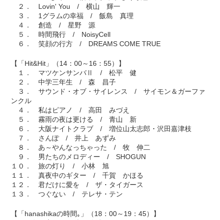
２． Lovin' You / 横山 輝一
３． 1グラムの幸福 / 飯島 真理
４． 創造 / 星野 源
５． 時間飛行 / NoisyCell
６． 笑顔の行方 / DREAMS COME TRUE
【「Hit&Hit」（14：00～16：55）】
１． マツケンサンバⅡ / 松平 健
２． 中学三年生 / 森 昌子
３． サウンド・オブ・サイレンス / サイモン＆ガーファ
ンクル
４． 私はピアノ / 高田 みづえ
５． 霧雨の夜は更ける / 青山 新
６． 大阪ナイトクラブ / 増位山太志郎・沢田嘉津枝
７． さんぽ / 井上 あずみ
８． あ～やんなっちゃった / 牧 伸二
９． 男たちのメロディー / SHOGUN
１０． 旅の灯り / 小林 旭
１１． 真夜中のギター / 千賀 かほる
１２． 君だけに愛を / ザ・タイガース
１３． つぐない / テレサ・テン
【「hanashikaの時間｡」（18：00～19：45）】