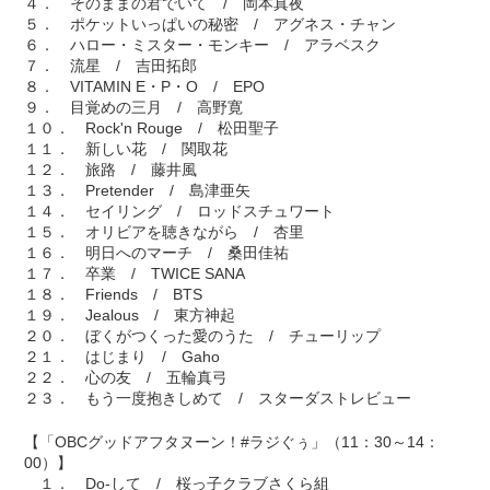
４． そのままの君でいて / 岡本真夜
５． ポケットいっぱいの秘密 / アグネス・チャン
６． ハロー・ミスター・モンキー / アラベスク
７． 流星 / 吉田拓郎
８． VITAMIN E・P・O / EPO
９． 目覚めの三月 / 高野寛
１０． Rock'n Rouge / 松田聖子
１１． 新しい花 / 関取花
１２． 旅路 / 藤井風
１３． Pretender / 島津亜矢
１４． セイリング / ロッドスチュワート
１５． オリビアを聴きながら / 杏里
１６． 明日へのマーチ / 桑田佳祐
１７． 卒業 / TWICE SANA
１８． Friends / BTS
１９． Jealous / 東方神起
２０． ぼくがつくった愛のうた / チューリップ
２１． はじまり / Gaho
２２． 心の友 / 五輪真弓
２３． もう一度抱きしめて / スターダストレビュー
【「OBCグッドアフタヌーン！#ラジぐぅ」（11：30～14：
00）】
１． Do-して / 桜っ子クラブさくら組