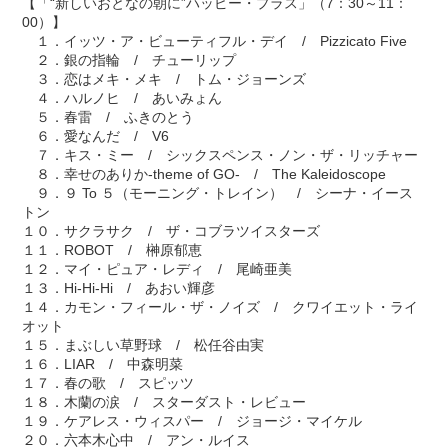
【「“新しいおとなの朝に”ハッピー・プラス」（7：30～11：
00）】
１．イッツ・ア・ビューティフル・デイ / Pizzicato Five
２．銀の指輪 / チューリップ
３．恋はメキ・メキ / トム・ジョーンズ
４．ハルノヒ / あいみょん
５．春雷 / ふきのとう
６．愛なんだ / V6
７．キス・ミー / シックスペンス・ノン・ザ・リッチャー
８．幸せのありか-theme of GO- / The Kaleidoscope
９．９ To ５（モーニング・トレイン） / シーナ・イース
トン
１０．サクラサク / ザ・コブラツイスターズ
１１．ROBOT / 榊原郁恵
１２．マイ・ピュア・レディ / 尾崎亜美
１３．Hi-Hi-Hi / あおい輝彦
１４．カモン・フィール・ザ・ノイズ / クワイエット・ライ
オット
１５．まぶしい草野球 / 松任谷由実
１６．LIAR / 中森明菜
１７．春の歌 / スピッツ
１８．木蘭の涙 / スターダスト・レビュー
１９．ケアレス・ウィスパー / ジョージ・マイケル
２０．六本木心中 / アン・ルイス