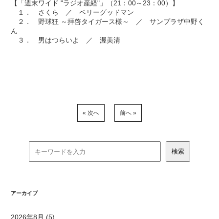
【「週末ワイド "ラジオ産経"」（21：00～23：00）】
１． さくら ／ ベリーグッドマン
２． 野球狂 ～拝啓タイガース様～ ／ サンプラザ中野く
ん
３． 男はつらいよ ／ 渥美清
« 次へ
前へ »
アーカイブ
2026年8月 (5)