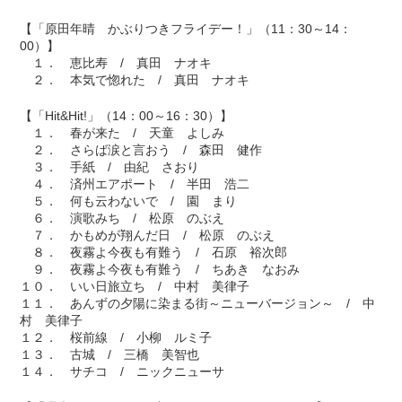
【「原田年晴 かぶりつきフライデー！」（11：30～14：
00）】
１． 恵比寿 / 真田 ナオキ
２． 本気で惚れた / 真田 ナオキ
【「Hit&Hit!」（14：00～16：30）】
１． 春が来た / 天童 よしみ
２． さらば涙と言おう / 森田 健作
３． 手紙 / 由紀 さおり
４． 済州エアポート / 半田 浩二
５． 何も云わないで / 園 まり
６． 演歌みち / 松原 のぶえ
７． かもめが翔んだ日 / 松原 のぶえ
８． 夜霧よ今夜も有難う / 石原 裕次郎
９． 夜霧よ今夜も有難う / ちあき なおみ
１０． いい日旅立ち / 中村 美律子
１１． あんずの夕陽に染まる街～ニューバージョン～ / 中
村 美律子
１２． 桜前線 / 小柳 ルミ子
１３． 古城 / 三橋 美智也
１４． サチコ / ニックニューサ