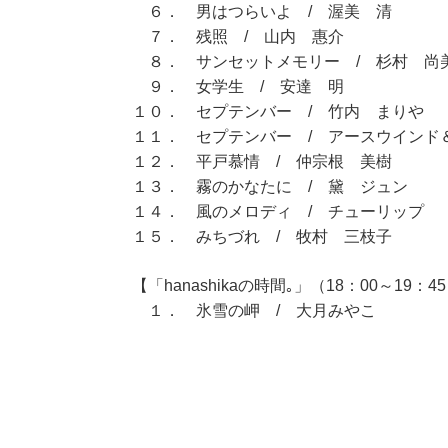
６． 男はつらいよ / 渥美 清
７． 残照 / 山内 惠介
８． サンセットメモリー / 杉村 尚
９． 女学生 / 安達 明
１０． セプテンバー / 竹内 まりや
１１． セプテンバー / アースウインド
１２． 平戸慕情 / 仲宗根 美樹
１３． 霧のかなたに / 黛 ジュン
１４． 風のメロディ / チューリップ
１５． みちづれ / 牧村 三枝子
【「hanashikaの時間｡」（18：00～19：4
１． 氷雪の岬 / 大月みやこ