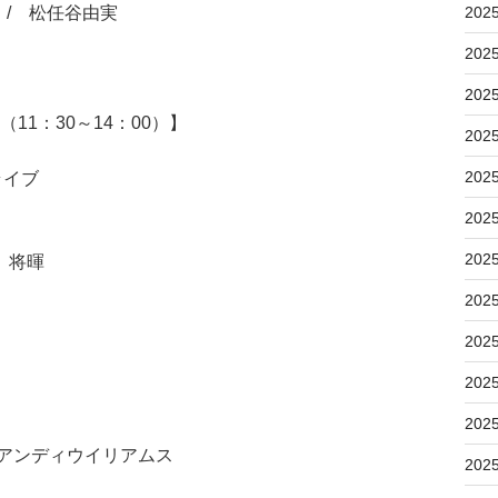
o / 松任谷由実
202
202
202
11：30～14：00）】
202
202
ライブ
202
202
 将暉
202
202
202
202
 アンディウイリアムス
202