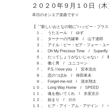
２０２０年９月１０日（木
本日のオンエア楽曲です☆
【「“新しいおとなの朝に”ハッピー・プラス」
１． うたエール / ゆず
２． ターナーの汽罐車 / 山下達郎
３． アイル・ビー・ゼア・フォー・ユー
４． Oh My Precious Time / Superfly
５． だってしょうがないじゃない / 
６． 働く男 / ユニコーン
７． P.S. I love you / 宮本浩次
８． 恋のつぼみ / 倖田來未
９． Forget-me-not / 清水翔太
１０． Long Way Home / SPEED
１１． 魂を抱いてくれ / 氷室京介
１２． 始まり / ガホ
１３． ヒア・アイ・アム・アゲイン / 