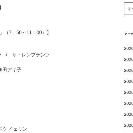
）
（7：50～11：00）】
アー
202
 / ザ・レンブランツ
202
和田アキ子
202
202
202
202
202
202
ペク イェリン