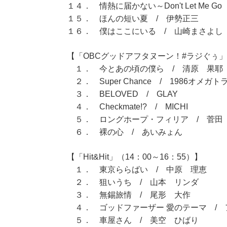
１４． 情熱に届かない～Don't Let Me G
１５． ほんの短い夏 / 伊勢正三
１６． 僕はここにいる / 山崎まさよし
【「OBCグッドアフタヌーン！#ラジぐぅ」（
１． 今とあの頃の僕ら / 清原 果耶
２． Super Chance / 1986オメガト
３． BELOVED / GLAY
４． Checkmate!? / MICHI
５． ロングホープ・フィリア / 菅田
６． 裸の心 / あいみょん
【「Hit&Hit」（14：00～16：55）】
１． 東京ららばい / 中原 理恵
２． 狙いうち / 山本 リンダ
３． 無錫旅情 / 尾形 大作
４． ゴッドファーザー 愛のテーマ /
５． 車屋さん / 美空 ひばり