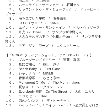
５． 雨だれ / 太田裕美
６． ムーンライト・サーファー / 石川セリ
７． リッスン・トゥ・ザ・ミュージック / ドゥービー・
ブラザーズ
８． 海を見ていた午後 / 荒井由美
９． GO GO サマー! / KARA
１０． エイント・ノー・サンシャイン / ビル・ウィザース
１１． 月光（2019ver） / サンプラザ中野くん
１２． 大きな玉ねぎの下で（令和元年ver） / サンプラザ中
野くん
１３． モア・ザン・ワーズ / エクストリーム
【「GO!GO!フライデーショー！」（12：00～17：00）】
１． ブルージーンズメモリー / 近藤 真彦
２． 夏にご用心 / 桜田 淳子
３． Beach Baby / First Class
４． シャナナ☆ / MINMI
５． 青葉城恋唄 / さとう宗幸
６． Monument Of Me / The Merrymakers
７． 夏祭り / ジッタリン・ジン
８． Everybody 毎度！On The Street / 大西 ユカリ
９． ラジカセ / Char
１０． 恋のバカンス / ザ・ピーナッツ
１１． ハイッ！ハイッ！ハイッ！ハイッ！～恋の罠しかけま