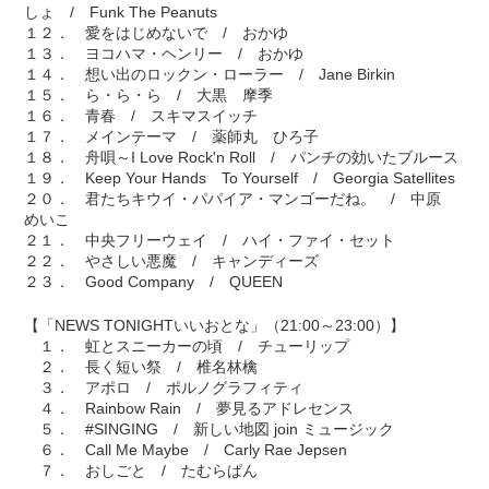
しょ / Funk The Peanuts
１２． 愛をはじめないで / おかゆ
１３． ヨコハマ・ヘンリー / おかゆ
１４． 想い出のロックン・ローラー / Jane Birkin
１５． ら・ら・ら / 大黒 摩季
１６． 青春 / スキマスイッチ
１７． メインテーマ / 薬師丸 ひろ子
１８． 舟唄～I Love Rock'n Roll / パンチの効いたブルース
１９． Keep Your Hands To Yourself / Georgia Satellites
２０． 君たちキウイ・パパイア・マンゴーだね。 / 中原
めいこ
２１． 中央フリーウェイ / ハイ・ファイ・セット
２２． やさしい悪魔 / キャンディーズ
２３． Good Company / QUEEN
【「NEWS TONIGHTいいおとな」（21:00～23:00）】
１． 虹とスニーカーの頃 / チューリップ
２． 長く短い祭 / 椎名林檎
３． アポロ / ポルノグラフィティ
４． Rainbow Rain / 夢見るアドレセンス
５． #SINGING / 新しい地図 join ミュージック
６． Call Me Maybe / Carly Rae Jepsen
７． おしごと / たむらぱん