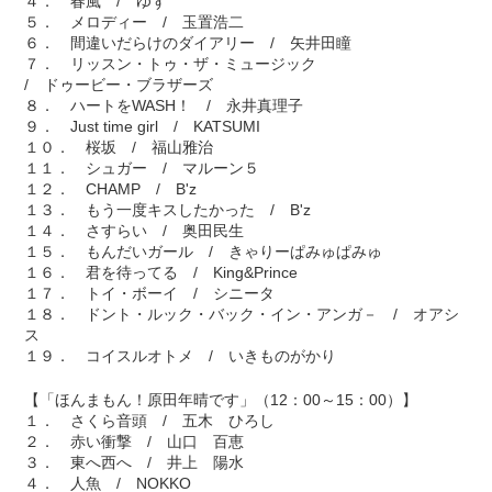
４． 春風 / ゆず
５． メロディー / 玉置浩二
６． 間違いだらけのダイアリー / 矢井田瞳
７． リッスン・トゥ・ザ・ミュージック
/ ドゥービー・ブラザーズ
８． ハートをWASH！ / 永井真理子
９． Just time girl / KATSUMI
１０． 桜坂 / 福山雅治
１１． シュガー / マルーン５
１２． CHAMP / B'z
１３． もう一度キスしたかった / B'z
１４． さすらい / 奥田民生
１５． もんだいガール / きゃりーぱみゅぱみゅ
１６． 君を待ってる / King&Prince
１７． トイ・ボーイ / シニータ
１８． ドント・ルック・バック・イン・アンガ－ / オアシ
ス
１９． コイスルオトメ / いきものがかり
【「ほんまもん！原田年晴です」（12：00～15：00）】
１． さくら音頭 / 五木 ひろし
２． 赤い衝撃 / 山口 百恵
３． 東へ西へ / 井上 陽水
４． 人魚 / NOKKO