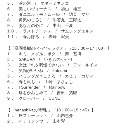
５． 涙の河 / マギーミネンコ
６． 美しいヴィーナス / 加山 雄三
７． ダニエル・モナムール / 辺見 マリ
８． 勇気のしるし / 牛若丸 三郎太
９． あなたの心に / 中山 千夏
１０． ラストチャンス / サムシングエルス
１１． 春おぼろ / 岩崎 宏美
【「髙岡美樹のべっぴんラジオ」（15：00～17：00）】
１． キミ、メグル、ボク / 秦 基博
２． SAKURA / いきものがかり
３． 女はそれを我慢できない / アン・ルイス
４． 笑顔がいいね / katsumi
５． ハミングがきこえる / カヒミ・カリィ
６． 春も嵐も / 山崎 まさよし
７． I Surrender / Rainbow
８． 唇をかみしめて / 吉田 拓郎
９． クローバー / CUNE
【「hanashikaの時間｡」（18：00～19：45）】
１． 唇スカーレット / 山内惠介
２． イチリンソウ / 山本彩