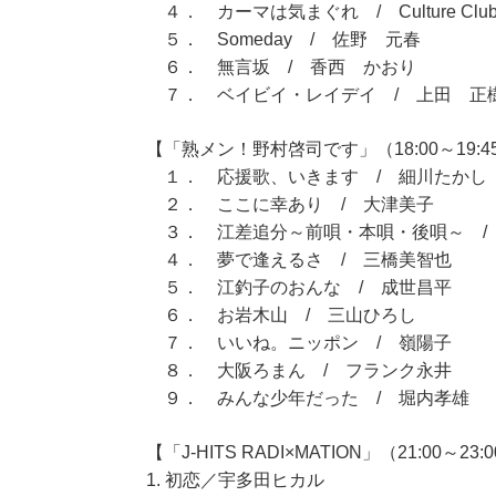
４． カーマは気まぐれ / Culture Clu
５． Someday / 佐野 元春
６． 無言坂 / 香西 かおり
７． ベイビイ・レイデイ / 上田 正
【「熟メン！野村啓司です」（18:00～19:4
１． 応援歌、いきます / 細川たかし
２． ここに幸あり / 大津美子
３． 江差追分～前唄・本唄・後唄～ /
４． 夢で逢えるさ / 三橋美智也
５． 江釣子のおんな / 成世昌平
６． お岩木山 / 三山ひろし
７． いいね。ニッポン / 嶺陽子
８． 大阪ろまん / フランク永井
９． みんな少年だった / 堀内孝雄
【「J-HITS RADI×MATION」（21:00～23:
1. 初恋／宇多田ヒカル