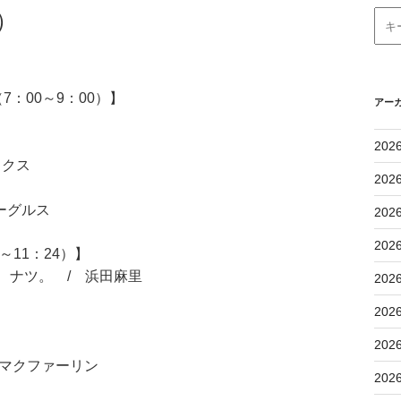
）
：00～9：00）】
アー
202
ックス
202
ーグルス
202
202
11：24）】
しない、ナツ。 / 浜田麻里
202
202
202
ビー・マクファーリン
202