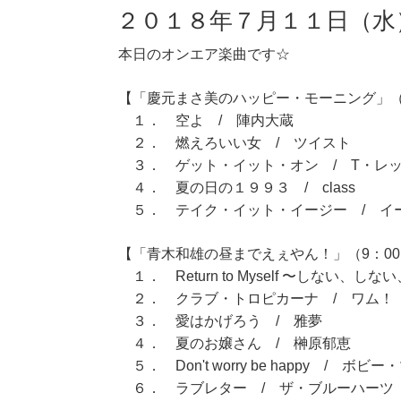
２０１８年７月１１日（水
本日のオンエア楽曲です☆
【「慶元まさ美のハッピー・モーニング」（7
１． 空よ / 陣内大蔵
２． 燃えろいい女 / ツイスト
３． ゲット・イット・オン / T・レ
４． 夏の日の１９９３ / class
５． テイク・イット・イージー / イ
【「青木和雄の昼までえぇやん！」（9：00～
１． Return to Myself 〜しない、
２． クラブ・トロピカーナ / ワム！
３． 愛はかげろう / 雅夢
４． 夏のお嬢さん / 榊原郁恵
５． Don't worry be happy / ボ
６． ラブレター / ザ・ブルーハーツ