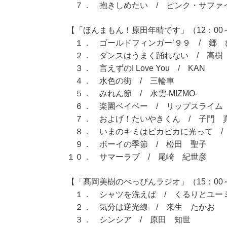
７． 抱きしめたい / ピンク・サファ
【「ほんまもん！原田年晴です」（12：00～
１． ゴールドフィンガー’９９ / 郷 
２． ダンスはうまく踊れない / 高樹
３． 言えずのI Love You / KAN
４． 水色の街 / 三輪車
５． みれん節 / 水雲-MIZMO-
６． 楽園ベイベー / リップスライム
７． およげ！たいやきくん / 子門 
８． いまのキミはピカピカに光って /
９． ボーイの季節 / 松田 聖子
１０． サマーラブ / 尾崎 紀世彦
【「髙岡美樹のべっぴんラジオ」（15：00～
１． シャツを洗えば / くるりとユー
２． 気分は逆光線 / 来生 たかお
３． シンシア / 原田 知世