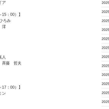
イア
202
202
15：00）】
ひろみ
202
 澪
202
202
202
202
真人
 斉藤 哲夫
202
202
202
17：00）】
202
ミン
202