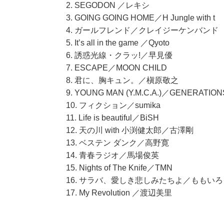
2. SEGODON ／レキシ
3. GOING GOING HOME／H Jungle with t
4. ガールフレンド／クレイジーケンバンド
5. It’s all in the game ／Qyoto
6. 誘惑光線・クラッ!／早見優
7. ESCAPE／MOON CHILD
8. 君に、胸キュン。／槇原敬之
9. YOUNG MAN (Y.M.C.A.)／GENERATIONS
10. フィクション／sumika
11. Life is beautiful／BiSH
12. 天の川 with 小渕健太郎／古澤剛
13. ベステン ダンク／高野寛
14. 青春ラジオ／馬場俊英
15. Nights of The Knife／TMN
16. サラバ、愛しき悲しみたちよ／ももい
17. My Revolution ／渡辺美里