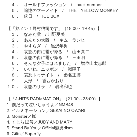
４． オールドファッション / back number
５． 追憶のマーメイド / THE YELLOW MONKEY
６． 落日 / ICE BOX
【「熟メン！野村啓司です」（18:00～19:45）】
１． なみだ雲 / 川野夏美
２． あんたの大阪 / キム・ランヒ
３． やすらぎ / 黒沢年男
４． 哀愁の街に霧が降る / 山田真二
５． 哀愁の街に霧が降る / 三田明
６． そんな夕子にほれました / 増位山太志郎
７． いいね。ニッポン / 嶺陽子
８． 哀愁トゥナイト / 桑名正博
９． 人形 / 香西かおり
１０． 哀愁のリラ / 岩出和也
【「J-HITS RADI×MATION」（21:00～23:00）】
1. 僕だって泣いちゃうよ／NMB48
2. イルミネーション／SEKAI NO OWARI
3. Monster／嵐
4. くじら12号／JUDY AND MARY
5. Stand By You／Official髭男dism
6. Gifts／Superfly