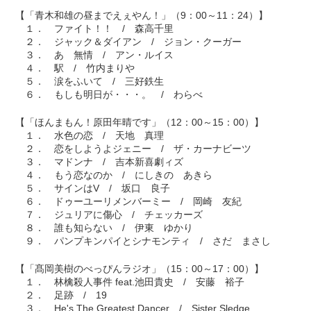
【「青木和雄の昼までえぇやん！」（9：00～11：24）】
１． ファイト！！ / 森高千里
２． ジャック＆ダイアン / ジョン・クーガー
３． あゝ無情 / アン・ルイス
４． 駅 / 竹内まりや
５． 涙をふいて / 三好鉄生
６． もしも明日が・・・。 / わらべ
【「ほんまもん！原田年晴です」（12：00～15：00）】
１． 水色の恋 / 天地 真理
２． 恋をしようよジェニー / ザ・カーナビーツ
３． マドンナ / 吉本新喜劇ィズ
４． もう恋なのか / にしきの あきら
５． サインはV / 坂口 良子
６． ドゥーユーリメンバーミー / 岡崎 友紀
７． ジュリアに傷心 / チェッカーズ
８． 誰も知らない / 伊東 ゆかり
９． パンプキンパイとシナモンティ / さだ まさし
【「髙岡美樹のべっぴんラジオ」（15：00～17：00）】
１． 林檎殺人事件 feat.池田貴史 / 安藤 裕子
２． 足跡 / 19
３． He's The Greatest Dancer / Sister Sledge