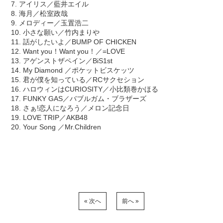
7. アイリス／藍井エイル
8. 海月／松室政哉
9. メロディー／玉置浩二
10. 小さな願い／竹内まりや
11. 話がしたいよ／BUMP OF CHICKEN
12. Want you！Want you！／=LOVE
13. アゲンストザペイン／BiS1st
14. My Diamond ／ポケットビスケッツ
15. 君が僕を知っている／RCサクセション
16. ハロウィンはCURIOSITY／小比類巻かほる
17. FUNKY GAS／バブルガム・ブラザーズ
18. さぁ!恋人になろう／メロン記念日
19. LOVE TRIP／AKB48
20. Your Song ／Mr.Children
« 次へ
前へ »