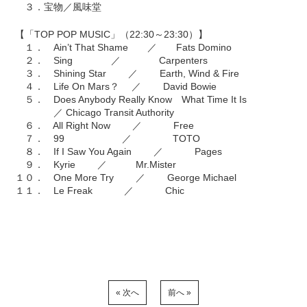
３．宝物／風味堂
【「TOP POP MUSIC」（22:30～23:30）】
１． Ain’t That Shame ／ Fats Domino
２． Sing ／ Carpenters
３． Shining Star ／ Earth, Wind & Fire
４． Life On Mars？ ／ David Bowie
５． Does Anybody Really Know What Time It Is
／ Chicago Transit Authority
６． All Right Now ／ Free
７． 99 ／ TOTO
８． If I Saw You Again ／ Pages
９． Kyrie ／ Mr.Mister
１０． One More Try ／ George Michael
１１． Le Freak ／ Chic
« 次へ
前へ »