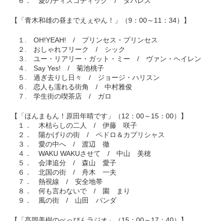
６． 愛のディスコティック / タバレス
【「青木和雄の昼までえぇやん！」（9：00～11：34）】
１. OH!YEAH! / プリンセス・プリンセス
２. おしゃれフリーク / シック
３. ユー・リアリー・ガット・ミー / ヴァン・ヘイレン
４. Say Yes! / 菊池桃子
５. 過ぎ去りし日々 / ジョージ・ハリスン
６. 恋人も濡れる街角 / 中村雅俊
７. 学生街の喫茶店 / ガロ
【「ほんまもん！原田年晴です」（12：00～15：00）】
１． 木枯らしの二人 / 伊藤 咲子
２． 陽かげりの街 / ペドロ＆カプリシャス
３． 愛の中へ / 渡辺 徹
４． WAKU WAKUさせて / 中山 美穂
５． 会津追分 / 森山 愛子
６． 北国の街 / 舟木 一夫
７． 熱視線 / 安全地帯
８． 何も言わないで / 園 まり
９． 風の街 / 山田 パンダ
【「髙岡美樹のべっぴんラジオ」（15：00～17：40）】