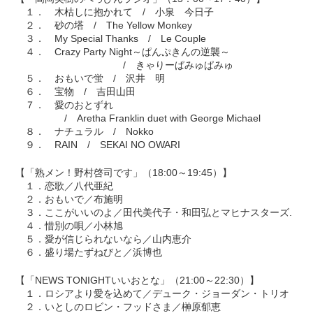
１． 木枯しに抱かれて / 小泉 今日子
２． 砂の塔 / The Yellow Monkey
３． My Special Thanks / Le Couple
４． Crazy Party Night～ぱんぷきんの逆襲～
/ きゃりーぱみゅぱみゅ
５． おもいで蛍 / 沢井 明
６． 宝物 / 吉田山田
７． 愛のおとずれ
/ Aretha Franklin duet with George Michael
８． ナチュラル / Nokko
９． RAIN / SEKAI NO OWARI
【「熟メン！野村啓司です」（18:00～19:45）】
１．恋歌／八代亜紀
２．おもいで／布施明
３．ここがいいのよ／田代美代子・和田弘とマヒナスターズ.
４．惜別の唄／小林旭
５．愛が信じられないなら／山内恵介
６．盛り場たずねびと／浜博也
【「NEWS TONIGHTいいおとな」（21:00～22:30）】
１．ロシアより愛を込めて／デューク・ジョーダン・トリオ
２．いとしのロビン・フッドさま／榊原郁恵