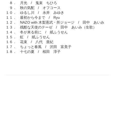
８． 月光 / 鬼束 ちひろ
９． 秋の気配 / オフコース
１０． ゆるし川 / 永井 みゆき
１１． 最初から今まで / Ryu
１２． NAZO with 木梨憲武・所ジョージ / 田中 あいみ
１３． 残酷な天使のテーゼ / 田中 あいみ（生歌）
１４． 冬が来る前に / 紙ふうせん
１５． 虹 / 紙ふうせん
１６． 花束 / 八代 亜紀
１７． ちょっと春風 / 沢田 富美子
１８． 十七の夏 / 桜田 淳子