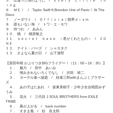
５. 出逢った頃のように / Ｅｖｅｒｙ Ｌｉｔｔｌｅ Ｔｈ
ｉｎｇ
６. ＭＥ！ / Taylor Swift ft.Brendon Urie of Panic！ At The
Disco
７. ノーダウト / Ｏｆｆｉｃｉａｌ髭男ｄｉｓｍ
８. 誰もいない海 / トワ・エ・モワ
９. 待つわ / あみん
１０. 桃 / 槇原敬之
１１. ｓｅｃｒｅｔ ｂａｓｅ ～君がくれたもの～ / ＺＯ
ＮＥ
１２. ナイト・バーズ / シャカタク
１３. さよなら夏の日 / 山下達郎
【原田年晴 かぶりつきBIGフライデー！（11：00～16：30）】
１． 魅力 / 田中 あいみ
２． 憎みきれないろくでなし / 沢田 研二
３． ヨーデル食べ放題 / 桂雀三郎withまんぷくブラザー
ズ
４． あの子はたあれ / 坂東美樹子・少年少女合唱団みず
うみ
５． 花火 / 三代目 J SOUL BROTHERS from EXILE
TRIBE
６． 幕が上がる / back number
７． すきま風 / 杉 良太郎