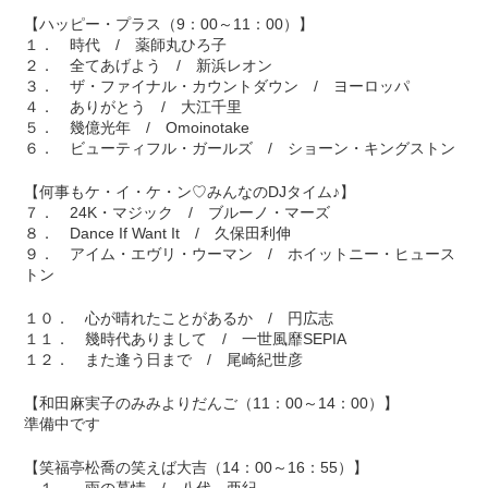
【ハッピー・プラス（9：00～11：00）】
１． 時代 / 薬師丸ひろ子
２． 全てあげよう / 新浜レオン
３． ザ・ファイナル・カウントダウン / ヨーロッパ
４． ありがとう / 大江千里
５． 幾億光年 / Omoinotake
６． ビューティフル・ガールズ / ショーン・キングストン
【何事もケ・イ・ケ・ン♡みんなのDJタイム♪】
７． 24K・マジック / ブルーノ・マーズ
８． Dance If Want It / 久保田利伸
９． アイム・エヴリ・ウーマン / ホイットニー・ヒュース
トン
１０． 心が晴れたことがあるか / 円広志
１１． 幾時代ありまして / 一世風靡SEPIA
１２． また逢う日まで / 尾崎紀世彦
【和田麻実子のみみよりだんご（11：00～14：00）】
準備中です
【笑福亭松喬の笑えば大吉（14：00～16：55）】