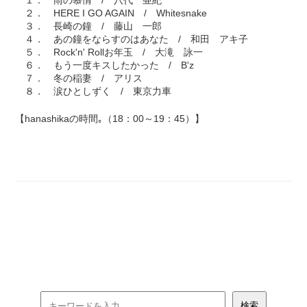
１． 雨の慕情 / 八代 亜紀
２． HERE I GO AGAIN / Whitesnake
３． 長崎の鐘 / 藤山 一郎
４． あの鐘をならすのはあなた / 和田 アキ子
５． Rock'n' Rollお年玉 / 大滝 詠一
６． もう一度キスしたかった / B'z
７． 冬の稲妻 / アリス
８． 涙ひとしずく / 東京力車
【hanashikaの時間｡（18：00～19：45）】