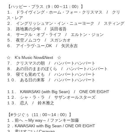
【ハッピー・プラス（9：00～11：00）】
１. ドライヴィング・ホーム・フォー・クリスマス / クリ
ス・レア
２. イングリッシュマン・イン・ニューヨーク / スティング
３. 路地裏の少年 / 浜田省吾
４. サークル・オブ・ライフ / エルトン・ジョン
５. 夜空ノムコウ / スガシカオ
６. アイ･ラヴ･ユー,OK / 矢沢永吉
☆ K's Music Now&Next ☆
７. クリスマスの朝 / ハンバートハンバート
８. あの日のままのぼくら / ハンバートハンバート
９. 寝ても覚めても / ハンバートハンバート
１０. ある日の来客 / ハンバートハンバート
１１. KAWASAKI (with Big Sean) / ONE OR EIGHT
１２. シャ・ラ・ラ / サザンオールスターズ
１３. 恋人 / 鈴木雅之
【#ラジぐぅ（11：00～14：00）】
１．前へ ～My way～ / ファンキー加藤
２．KAWASAKI with Big Sean / ONE OR EIGHT
３．君はすごい / Caravan