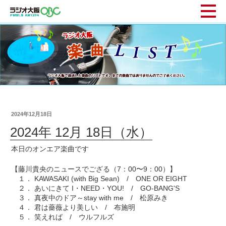
2024年12月18日
2024年 12月 18日（水）
本日のオンエア楽曲です
【藤川貴央のニュースでござる（7：00〜9：00）】
１． KAWASAKI (with Big Sean) / ONE OR EIGHT
２． あいにきて I・NEED・YOU! / GO-BANG'S
３． 真夜中のドア～stay with me / 松原みき
４． 君は薔薇より美しい / 布施明
５． 笑えれば / ウルフルズ