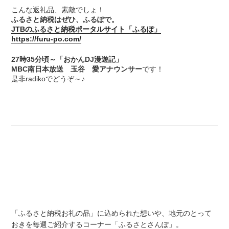
こんな返礼品、素敵でしょ！
ふるさと納税はぜひ、ふるぽで。
JTBのふるさと納税ポータルサイト「ふるぽ」
https://furu-po.com/
27時35分頃～「おかんDJ漫遊記」
MBC南日本放送 玉谷 愛アナウンサー
です！
是非radikoでどうぞ～♪
「ふるさと納税お礼の品」に込められた想いや、地元のとって
おきを毎週ご紹介するコーナー「ふるさとさんぽ」。