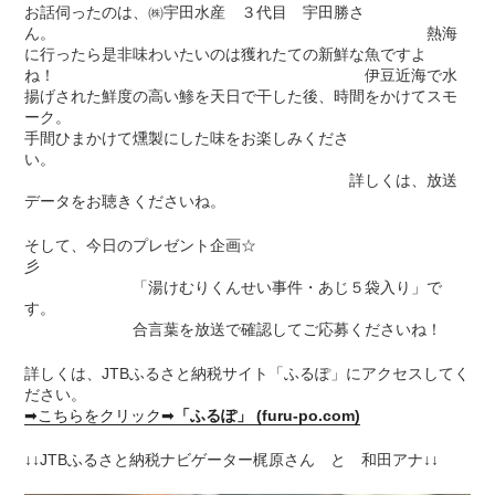
お話伺ったのは、㈱宇田水産 ３代目 宇田勝さ
ん。 熱海
に行ったら是非味わいたいのは獲れたての新鮮な魚ですよ
ね！ 伊豆近海で水
揚げされた鮮度の高い鯵を天日で干した後、時間をかけてスモ
ーク。
手間ひまかけて燻製にした味をお楽しみくださ
い。
詳しくは、放送
データをお聴きくださいね。
そして、今日のプレゼント企画☆
彡
「湯けむりくんせい事件・あじ５袋入り」で
す。
合言葉を放送で確認してご応募くださいね！
詳しくは、JTBふるさと納税サイト「ふるぽ」にアクセスしてく
ださい。
➡こちらをクリック➡
「ふるぽ」 (furu-po.com)
↓↓JTBふるさと納税ナビゲーター梶原さん と 和田アナ↓↓