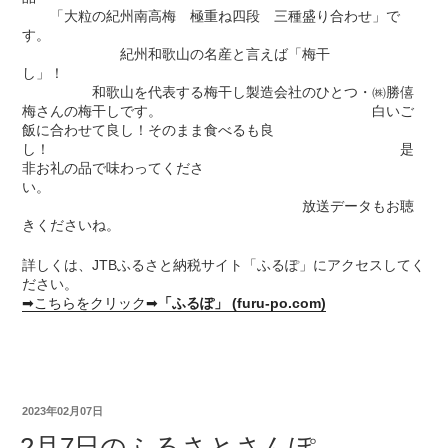
「大粒の紀州南高梅 極重ね四段 三種盛り合わせ」で
す。
紀州和歌山の名産と言えば「梅干
し」！
和歌山を代表する梅干し製造会社のひとつ・㈱勝僖
梅さんの梅干しです。 白いご
飯に合わせて良し！そのまま食べるも良
し！ 是
非お礼の品で味わってくださ
い。
放送データもお聴
きくださいね。
詳しくは、JTBふるさと納税サイト「ふるぽ」にアクセスしてく
ださい。
➡こちらをクリック➡
「ふるぽ」 (furu-po.com)
2023年02月07日
2月7日のふるさとさんぽ