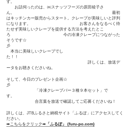
す。
お話伺ったのは、㈱スナッツフーズの原田稜子さ
ん。 最初
はキッチンカー販売からスタート。クレープが美味しいと評判
になります。 お客さんをなるべく待
たせず美味しいクレープを提供する方法を考えたとこ
ろ 今の冷凍クレープにつながった
そうです☆
彡
本当に美味しいクレープでし
た！！
詳しくは、放送デ
ータをお聴きくださいね。
そして、今日のプレゼント企画☆
彡
「冷凍クレープバー３種９本セット」で
す。
合言葉を放送で確認してご応募くださいね！
詳しくは、JTBふるさと納税サイト「ふるぽ」にアクセスしてく
ださい。
➡こちらをクリック➡
「ふるぽ」 (furu-po.com)