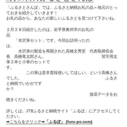
「ふるさとさんぽ」では、ふるさと納税お礼の品＝地元のとっ
ておきを紹介していきます！
お礼の品から、あなたの新しいふるさとを見つけて下さいね。
２月２８日紹介したのは、岩手県奥州市のお礼の
品
「水沢筆セット」です。今回お話伺ったの
は、
水沢筆の製造を再開された高橋文秀堂 代表取締役会
長 高橋竜太郎さん。 習字用太
筆２本と小筆のセットで
す。
この筆は是非普段使いしてほしい、という高橋さん
でした。 ふるさ
と納税でいかがです
か？
放送データをお
聴きくださいね。
詳しくは、JTBふるさと納税サイト「ふるぽ」にアクセスしてく
ださい。
➡こちらをクリック➡
「ふるぽ」 (furu-po.com)