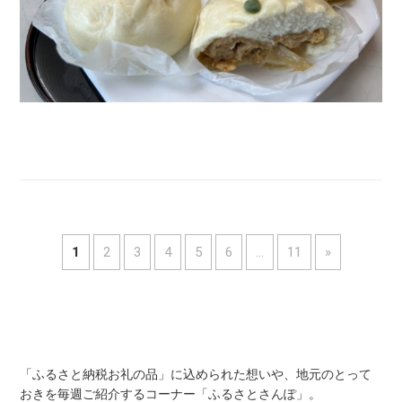
1
2
3
4
5
6
…
11
»
「ふるさと納税お礼の品」に込められた想いや、地元のとって
おきを毎週ご紹介するコーナー「ふるさとさんぽ」。