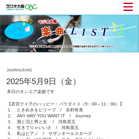
2025年05月09日
2025年5月9日（金）
本日のオンエア楽曲です
【若宮テイ子のハッピー・パラダイス（9：00～11：00）】
１. ときめきをビリーブ / 谷村有美
２. ANY WAY YOU WANT IT / Journey
３. 酒と泪と男と女 / 河島英五
４. 生きてりゃいいさ / 河島英五
５. 私はピアノ / サザンオールスターズ