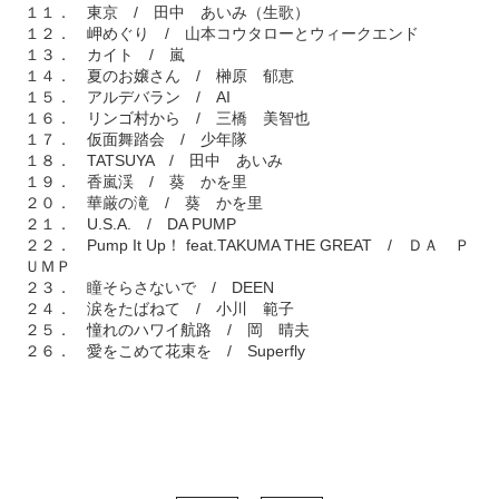
１１． 東京 / 田中 あいみ（生歌）
１２． 岬めぐり / 山本コウタローとウィークエンド
１３． カイト / 嵐
１４． 夏のお嬢さん / 榊原 郁恵
１５． アルデバラン / AI
１６． リンゴ村から / 三橋 美智也
１７． 仮面舞踏会 / 少年隊
１８． TATSUYA / 田中 あいみ
１９． 香嵐渓 / 葵 かを里
２０． 華厳の滝 / 葵 かを里
２１． U.S.A. / DA PUMP
２２． Pump It Up！ feat.TAKUMA THE GREAT / ＤＡ Ｐ
ＵＭＰ
２３． 瞳そらさないで / DEEN
２４． 涙をたばねて / 小川 範子
２５． 憧れのハワイ航路 / 岡 晴夫
２６． 愛をこめて花束を / Superfly