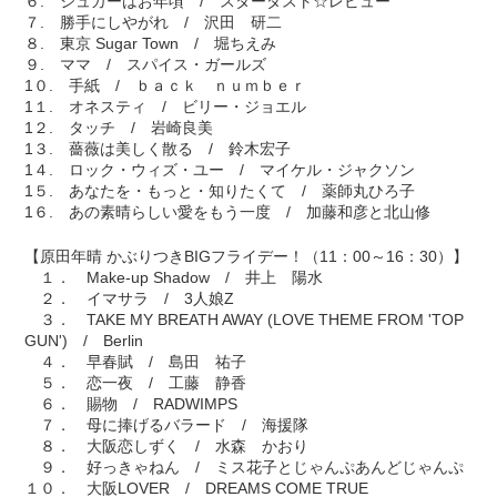
６. シュガーはお年頃 / スターダスト☆レビュー
７. 勝手にしやがれ / 沢田 研二
８. 東京 Sugar Town / 堀ちえみ
９. ママ / スパイス・ガールズ
1０. 手紙 / ｂａｃｋ ｎｕｍｂｅｒ
1１. オネスティ / ビリー・ジョエル
1２. タッチ / 岩崎良美
1３. 薔薇は美しく散る / 鈴木宏子
1４. ロック・ウィズ・ユー / マイケル・ジャクソン
1５. あなたを・もっと・知りたくて / 薬師丸ひろ子
1６. あの素晴らしい愛をもう一度 / 加藤和彦と北山修
【原田年晴 かぶりつきBIGフライデー！（11：00～16：30）】
１． Make-up Shadow / 井上 陽水
２． イマサラ / 3人娘Z
３． TAKE MY BREATH AWAY (LOVE THEME FROM 'TOP
GUN') / Berlin
４． 早春賦 / 島田 祐子
５． 恋一夜 / 工藤 静香
６． 賜物 / RADWIMPS
７． 母に捧げるバラード / 海援隊
８． 大阪恋しずく / 水森 かおり
９． 好っきゃねん / ミス花子とじゃんぷあんどじゃんぷ
１０． 大阪LOVER / DREAMS COME TRUE