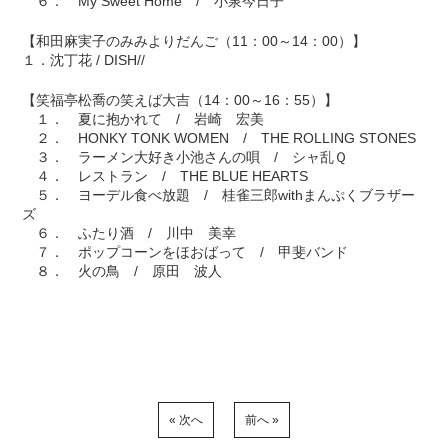
６． My Sweet Home / 小泉今日子
【和田麻実子のみみよりだんご（11：00～14：00）】
１．沈丁花 / DISH//
【笑福亭松喬の笑えば大吉（14：00～16：55）】
１． 夏に抱かれて / 岩崎 宏美
２． HONKY TONK WOMEN / THE ROLLING STONES
３． ラーメン大好き小池さんの唄 / シャ乱Ｑ
４． レストラン / THE BLUE HEARTS
５． ヨーデル食べ放題 / 桂雀三郎withまんぷくブラザー
ズ
６． ふたり酒 / 川中 美幸
７． ポップコーンをほおばって / 甲斐バンド
８． 火の鳥 / 原田 波人
« 次へ
前へ »