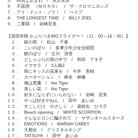
５. 時間よ止まれ / 矢沢永吉
６. 不器用 （ＭＯＮＯ） / ザ・クロマニヨンズ
７. アイ・ドント・ノウ！ / ベイブ
８. THE LONGEST TIME / BILLY JOEL
９. 二重唱 / 岩崎宏美
【原田年晴 かぶりつきBIGフライデー！（11：00～16：30）】
１． 銀の雨 / 松山 千春
２． こいのぼり / 多摩少年少女合唱団
３． 鯉のぼり / 立川 清登
４． どしゃぶりの雨の中で / 和田 アキ子
５． イマサラ / 3人娘Z
６． 雨にキッスの花束を / 今井 美樹
７． カーネーション / 椎名 林檎
８． 俺は悪魔 / the Tiger
９． 美しい花 / the Tiger
１０． 好きにならずにいられない / 岩崎 宏美
１１． やっぱ好きやねん / 田中 あいみ
１２． すこしだけ やさしく / 薬師丸 ひろ子
１３． Beach opening / WHITE SCORPION
１４． そんなヒロシに騙されて / サザンオールスターズ
１５． EMOTIONS / MARIAH CAREY
１６． 大都会 / クリスタルキング
１７． TATSUYA / 田中 あいみ