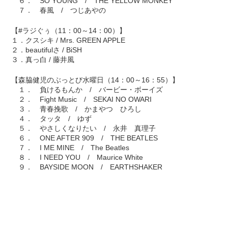
６． SO YOUNG / THE YELLOW MONKEY
７． 春風 / つじあやの
【#ラジぐぅ（11：00～14：00）】
１．クスシキ / Mrs. GREEN APPLE
２．beautifulさ / BiSH
３．真っ白 / 藤井風
【森脇健児のぶっとび水曜日（14：00～16：55）】
１． 負けるもんか / バービー・ボーイズ
２． Fight Music / SEKAI NO OWARI
３． 青春挽歌 / かまやつ ひろし
４． タッタ / ゆず
５． やさしくなりたい / 永井 真理子
６． ONE AFTER 909 / THE BEATLES
７． I ME MINE / The Beatles
８． I NEED YOU / Maurice White
９． BAYSIDE MOON / EARTHSHAKER