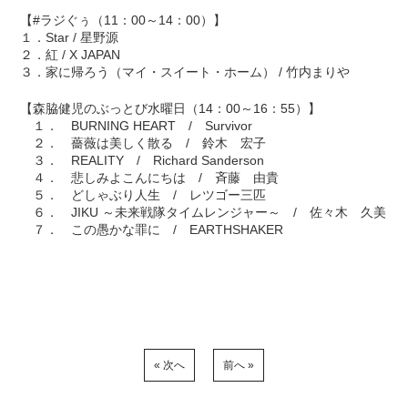
【#ラジぐぅ（11：00～14：00）】
１．Star / 星野源
２．紅 / X JAPAN
３．家に帰ろう（マイ・スイート・ホーム） / 竹内まりや
【森脇健児のぶっとび水曜日（14：00～16：55）】
１． BURNING HEART / Survivor
２． 薔薇は美しく散る / 鈴木 宏子
３． REALITY / Richard Sanderson
４． 悲しみよこんにちは / 斉藤 由貴
５． どしゃぶり人生 / レツゴー三匹
６． JIKU ～未来戦隊タイムレンジャー～ / 佐々木 久美
７． この愚かな罪に / EARTHSHAKER
« 次へ
前へ »