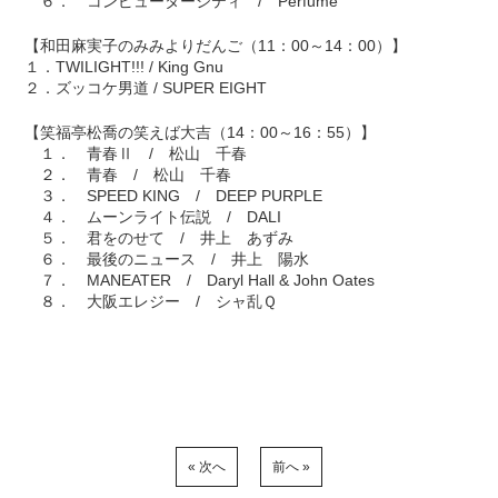
６． コンピューターシティ / Perfume
【和田麻実子のみみよりだんご（11：00～14：00）】
１．TWILIGHT!!! / King Gnu
２．ズッコケ男道 / SUPER EIGHT
【笑福亭松喬の笑えば大吉（14：00～16：55）】
１． 青春Ⅱ / 松山 千春
２． 青春 / 松山 千春
３． SPEED KING / DEEP PURPLE
４． ムーンライト伝説 / DALI
５． 君をのせて / 井上 あずみ
６． 最後のニュース / 井上 陽水
７． MANEATER / Daryl Hall & John Oates
８． 大阪エレジー / シャ乱Ｑ
« 次へ
前へ »