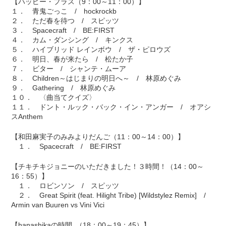
【ハッピー・プラス（9：00～11：00）】
１． 青鬼ごっこ / hockrockb
２． ただ春を待つ / スピッツ
３． Spacecraft / BE:FIRST
４． カム・ダンシング / キンクス
５． ハイブリッド レインボウ / ザ・ピロウズ
６． 明日、春が来たら / 松たか子
７． ビター / シャンテ・ムーア
８． Children～はじまりの明日へ～ / 林原めぐみ
９． Gathering / 林原めぐみ
１０． 〈曲当てクイズ〉
１１． ドント・ルック・バック・イン・アンガー / オアシ
スAnthem
【和田麻実子のみみよりだんご（11：00～14：00）】
１． Spacecraft / BE:FIRST
【チキチキジョニーのいただきました！３時間！（14：00～
16：55）】
１． ロビンソン / スピッツ
２． Great Spirit (feat. Hilight Tribe) [Wildstylez Remix] /
Armin van Buuren vs Vini Vici
【hanashikaの時間｡（18：00～19：45）】