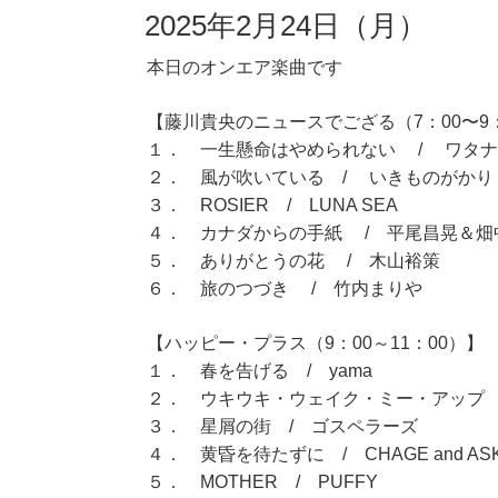
2025年2月24日（月）
本日のオンエア楽曲です
【藤川貴央のニュースでござる（7：00〜9
１． 一生懸命はやめられない / ワタ
２． 風が吹いている / いきものがかり
３． ROSIER / LUNA SEA
４． カナダからの手紙 / 平尾昌晃＆畑
５． ありがとうの花 / 木山裕策
６． 旅のつづき / 竹内まりや
【ハッピー・プラス（9：00～11：00）】
１． 春を告げる / yama
２． ウキウキ・ウェイク・ミー・アップ 
３． 星屑の街 / ゴスペラーズ
４． 黄昏を待たずに / CHAGE and AS
５． MOTHER / PUFFY