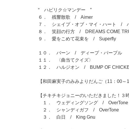
“ ハピリク☆マンデー ”
６． 残響散歌 / Aimer
７． シェイプ・オブ・マイ・ハート / 
８． 笑顔の行方 / DREAMS COME TR
９． 愛をこめて花束を / Superfly
１０． バーン / ディープ・パープル
１１． 〈曲当てクイズ〉
１２． ハルジオン / BUMP OF CHICK
【和田麻実子のみみよりだんご（11：00～1
【チキチキジョニーのいただきました！３時間
１． ウェディングソング / OverTone
２． シャンディガフ / OverTone
３． 白日 / King Gnu