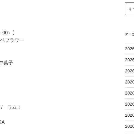
：00）】
アー
ナベフラワー
202
202
中葉子
202
202
202
202
/ ワム！
202
KA
202