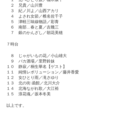
２ 兄貴／山川豊
３ 紀ノ川よ／山西アカリ
４ よされ女節／椎名佐千子
５ 津軽三味線物語／彩青
６ 南部…春と夏／吉幾三
７ 銀のかんざし／朝花美穂
７時台
８ じゃがいもの花／小山雄大
９ バカ酒場／里野鈴妹
１０ 静寂／桐生華名【ゲスト】
１１ 純情レボリューション／藤井香愛
１２ 女ひとり雨／滝さゆり
１３ 北の街 函館／北川大介
１４ 北海ながれ歌／大江裕
１５ 浪花魂／坂本冬美
以上です。