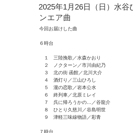
2025年1月26日（日）水
ンエア曲
今回お届けした曲
６時台
１ 三陸挽歌／水森かおり
２ ノクターン／市川由紀乃
３ 北の街 函館／北川大介
４ 酒灯り／三山ひろし
５ 瀧の恋歌／岩本公水
６ 終列車／北原ミレイ
７ 呉に帰ろうかの…／谷龍介
８ ひとり久慈川／谷島明世
９ 津軽三味線物語／彩青
７時台