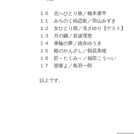
１０ 北へひとり旅／楠木康平
１１ みちのく純恋歌／羽山みずき
１２ 女ひとり雨／滝さゆり【ゲスト】
１３ 月の鱗／岩波理恵
１４ 車輪の夢／徳永ゆうき
１５ 銀のかんざし／朝花美穂
１６ 匠～たくみ～／福田こうへい
１７ 朋輩よ／鳥羽一郎
以上です。