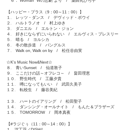
６． Woman “Wの悲劇”より / 薬師丸ひろ子
【ハッピー・プラス（9：00～11：00）】
１. レッツ・ダンス / デヴィッド・ボウイ
２. ハルトラノオ / 村上ゆき
３. ダニエル / エルトン・ジョン
４. 好きにならずにいられない / エルヴィス・プレスリー
５. 晴る / ヨルシカ
６. 冬の散歩道 / バングルス
７. Walk on, Walk on by / 松任谷由実
☆K’s Music Now&Next☆
８. 青いSunset / 仙道敦子
９. ここだけの話～オフレコ～ / 畠田理恵
１０. 野生時代 / 工藤夕貴
１１. 噂になってもいい / 武田久美子
１２. 転校生 / 藤谷美紀
１３. ハートのイアリング / 松田聖子
１４. ダンシング・オールナイト / もんた＆ブラザーズ
１５. TOMORROW / 岡本真夜
【#ラジぐぅ（11：00～14：00）】
１．沈丁花／DISH//