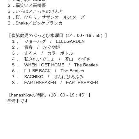
２．福笑い／高橋優
３．いろは／こっちのけんと
４．桜、ひらり／サザンオールスターズ
５．Snake／ビッケブランカ
【森脇健児のぶっとび水曜日（14：00～16：55）】
１． ジターバグ / ELLEGARDEN
２． 青春 / かぐや姫
３． 走る人 / カラーボトル
４． 私きれいでしょ / 若山 かずさ
５． WHEN I GET HOME / The Beatles
６． I'LL BE BACK / The Beatles
７． SACHIKO / ばんばひろふみ
８． EARTHSHAKER / EARTHSHAKER
【hanashikaの時間｡（18：00～19：45）】
準備中です