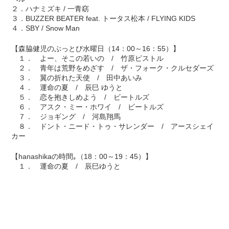
２．ハナミズキ / 一青窈
３．BUZZER BEATER feat. トータス松本 / FLYING KIDS
４．SBY / Snow Man
【森脇健児のぶっとび水曜日（14：00～16：55）】
１． よー、そこの若いの / 竹原ピストル
２． 青年は荒野をめざす / ザ・フォーク・クルセダーズ
３． 翼の折れた天使 / 田中あいみ
４． 運命の夏 / 辰巳 ゆうと
５． 恋を抱きしめよう / ビートルズ
６． アスク・ミー・ホワイ / ビートルズ
７． ジョギング / 河島翔馬
８． ドント・ニード・トゥ・サレンダー / アースシェイ
カー
【hanashikaの時間｡（18：00～19：45）】
１． 運命の夏 / 辰巳ゆうと