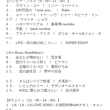
【ハッピー・プラス（9：00～11：00）】
１． ラヴィン・ユー / ミニー・リパートン
２． 100万回の「I love you」 / Rake
３． ユー・トート・ミー・ハウ・トゥー・スピーク・イン・
ラブ / マリーナ・ショウ
４． ハローサーリアル / 秦基博×sumika
５． 手紙 / back number
６． プライベート・アイズ / ダリル・ホール&ジョン・オ
ーツ
７． LIFE～目の前の向こうへ～ / SUPER EIGHT
☆K’s Music Now&Next☆
８． あなたが憎めない / 范文雀
９． 恋のライバル３対１ / ピーマン
１０． 太陽のくちづけ / 栗田ひろみ
１１． 恋の誕生日 / 野中小百合
１２． さらばシベリア鉄道 / 大滝詠一
１３． いとしのエリー / サザンオールスターズ
１４． KISSに撃たれて眠りたい / 吉川晃司
【#ラジぐぅ（11：00～14：00）】
１．LA・LA・LA LOVE SONG / 久保田利伸withナオミ・キャン
ベル