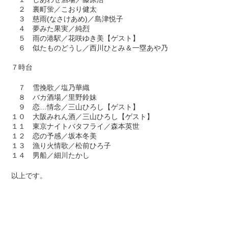
２ 裏町蛍／こおり健太
３ 慈雨(なさけあめ)／島津悦子
４ 夢みた果実／純烈
５ 雨の港駅／花咲ゆき美【ゲスト】
６ 似たものどうし／西川ひとみ＆一塁あや乃
７時台
７ 雪挽歌／塩乃華織
８ バカ酒場／里野鈴妹
９ 恋…情念／三山ひろし【ゲスト】
１０ 大阪みれん酒／三山ひろし【ゲスト】
１１ 東京ナイトバタフライ／森本英世
１２ 恋の予感／坂本冬美
１３ 漁り火情歌／松前ひろ子
１４ 男船／細川たかし
以上です。