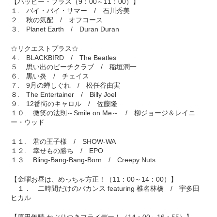
【ハッピー・プラス（9：00～11：00）】
１. バイ・バイ・サマー / 石川秀美
２. 秋の気配 / オフコース
３. Planet Earth / Duran Duran
☆リクエストプラス☆
４. BLACKBIRD / The Beatles
５. 思い出のビーチクラブ / 稲垣潤一
６. 黒い炎 / チェイス
７. 9月の蝉しぐれ / 松任谷由実
８. The Entertainer / Billy Joel
９. 12番街のキャロル / 佐藤隆
１０. 微笑の法則～Smile on Me～ / 柳ジョージ＆レイニ
ー・ウッド
１１. 君の王子様 / SHOW-WA
１２. 幸せもの勝ち / EPO
１３. Bling-Bang-Bang-Born / Creepy Nuts
【金曜お昼は、めっちゃ方正！（11：00～14：00）】
１． 二時間だけのバカンス featuring 椎名林檎 / 宇多田
ヒカル