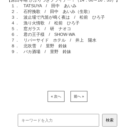
【原田年晴 かぶりつきフライデー！（14：00～16：55）】
１． TATSUYA / 田中 あいみ
２． 石狩挽歌 / 田中 あいみ（生歌）
３． 波止場で汽笛が鳴く夜は / 松前 ひろ子
４． 漁り火情歌 / 松前 ひろ子
５． 窓ガラス / 研 ナオコ
６． 君の王子様 / SHOW-WA
７． リバーサイド ホテル / 井上 陽水
８． 北吹雪 / 里野 鈴妹
９． バカ酒場 / 里野 鈴妹
« 次へ
前へ »