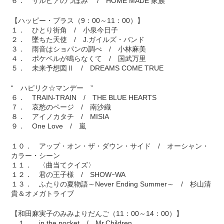
６． サルビアのつぼみ / HOME MADE 家族
【ハッピー・プラス（9：00～11：00）】
１． ひとり街角 / 小泉今日子
２． 墜ちた天使 / J.ガイルズ・バンド
３． 雨音はショパンの調べ / 小林麻美
４． ポケベルが鳴らなくて / 国武万里
５． 未来予想図Ⅱ / DREAMS COME TRUE
“ ハピリク☆マンデー ”
６． TRAIN-TRAIN / THE BLUE HEARTS
７． 哀愁のページ / 南沙織
８． アイノカタチ / MISIA
９． One Love / 嵐
１０． アップ・オン・ザ・ダウン・サイド / オーシャン・
カラー・シーン
１１． 〈曲当てクイズ〉
１２． 君の王子様 / SHOWｰWA
１３． ふたりの夏物語～Never Ending Summer～ / 杉山清
貴＆オメガトライブ
【和田麻実子のみみよりだんご（11：00～14：00）】
１． in the pocket / Mr.Children