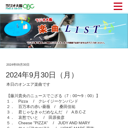
2024年09月30日
2024年9月30日（月）
本日のオンエア楽曲です
【藤川貴央のニュースでござる（7：00〜9：00）】
１． Pizza / クレイジーケンバンド
２． 百万本の赤い薔薇 / 桑田佳祐
３． 君じゃなきゃだめなんだ / A.B.C-Z
４． 哀愁でいと / 田原俊彦
５． Cheese "PIZZA" / JUDY AND MARY