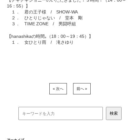
【チキチキジョニーのいただきました！３時間！（14：00～
16：55）】
１． 君の王子様 / SHOW-WA
２． ひとりじゃない / 堂本 剛
３． TIME ZONE / 男闘呼組
【hanashikaの時間｡（18：00～19：45）】
１． 女ひとり雨 / 滝さゆり
« 次へ
前へ »
アーカイブ