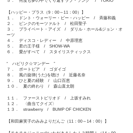
５． 何度も夢の中でくり返すラブ・ソング / TOKIO
【ハッピー・プラス（9：00～11：00）】
１． ドント・ウォーリー・ビー・ハッピー / 斉藤和義
２． ピンクのモーツァルト / 松田聖子
３． プライベート・アイズ / ダリル・ホール&ジョン・オ
ーツ
４． ディスコ・レディー / 中原理恵
５． 君の王子様 / SHOW-WA
６． 愛がすべて / スタイリスティックス
“ ハピリク☆マンデー ”
７． ポートピア / ゴダイゴ
８． 風の旋律(うた)を聴け / 近藤名奈
９． ひと夏の経験 / 山口百恵
１０． 夏の終わり / 森山直太朗
１１． ファーストピリオド / 上坂すみれ
１２． 〈曲当てクイズ〉
１３． strawberry / BUMP OF CHICKEN
【和田麻実子のみみよりだんご（11：00～14：00）】