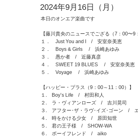
2024年9月16日（月）
本日のオンエア楽曲です
【藤川貴央のニュースでござる（7：00〜9
１． Just You and I / 安室奈美恵
２． Boys & Girls / 浜崎あゆみ
３． 愚か者 / 近藤真彦
４． SWEET 19 BLUES / 安室奈美恵
５． Voyage / 浜崎あゆみ
【ハッピー・プラス（9：00～11：00）】
１. Boy’s Life / 村田和人
２. ラ・ヴィアンローズ / 吉川晃司
３. アフター･ザ・ラヴ･イズ･ゴーン / 
４. 時をかける少女 / 原田知世
５. 君の王子様 / SHOW-WA
６. ボーイフレンド / aiko