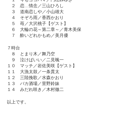
２ 恋…情念／三山ひろし
３ 道南恋しや／小山雄大
４ そぞろ雨／香西かおり
５ 苺／大沢桃子【ゲスト】
６ 大輪の花～第二章～／青木美保
７ 酔いどれかもめ／美月優
７時台
８ とまり木／舞乃空
９ 泣けばいい／二見颯一
１０ マッチ／岩佐美咲【ゲスト】
１１ 大漁太鼓／一条貫太
１２ 三陸挽歌／水森かおり
１３ バカ酒場／里野鈴妹
１４ みだれ咲き／木村徹二
以上です。