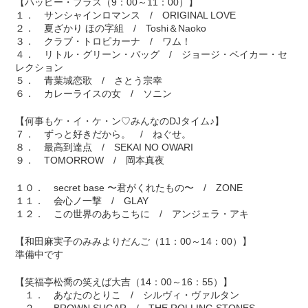
【ハッピー・プラス（9：00～11：00）】
１． サンシャインロマンス / ORIGINAL LOVE
２． 夏ざかり ほの字組 / Toshi＆Naoko
３． クラブ・トロピカーナ / ワム！
４． リトル・グリーン・バッグ / ジョージ・ベイカー・セ
レクション
５． 青葉城恋歌 / さとう宗幸
６． カレーライスの女 / ソニン
【何事もケ・イ・ケ・ン♡みんなのDJタイム♪】
７． ずっと好きだから。 / ねぐせ。
８． 最高到達点 / SEKAI NO OWARI
９． TOMORROW / 岡本真夜
１０． secret base 〜君がくれたもの〜 / ZONE
１１． 会心ノ一撃 / GLAY
１２． この世界のあちこちに / アンジェラ・アキ
【和田麻実子のみみよりだんご（11：00～14：00）】
準備中です
【笑福亭松喬の笑えば大吉（14：00～16：55）】
１． あなたのとりこ / シルヴィ・ヴァルタン