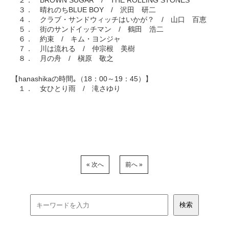
２． BROWN SUGAR / THE ROLLING STONES
３． 晴れのちBLUE BOY / 沢田 研二
４． クラブ・サンドウィッチはいかが？ / 山口 百恵
５． 街のサンドイッチマン / 鶴田 浩二
６． 約束 / キム・ヨンジャ
７． 川は流れる / 仲宗根 美樹
８． 月の舟 / 槇原 敬之
【hanashikaの時間｡（18：00～19：45）】
１． 女ひとり雨 / 滝さゆり
« 次へ
前へ »