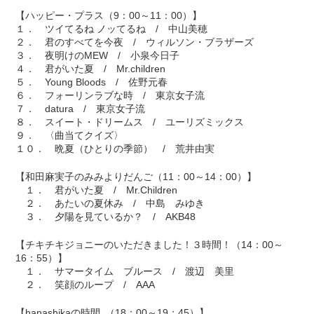
【ハッピー・プラス（9：00～11：00）】
１． ツイてるね ノッてるね / 中山美穂
２． 君のすべてを今夜 / ウィルソン・ブラザーズ
３． 夜明けのMEW / 小泉今日子
４． 君がいた夏 / Mr.children
５． Young Bloods / 佐野元春
６． フォーリンラブな時 / 東京女子流
７． datura / 東京女子流
８． スイート・ドリームス / ユーリズミックス
９． 〈曲当てクイズ〉
１０． 晩夏（ひとりの季節） / 荒井由実
【和田麻実子のみみよりだんご（11：00～14：00）】
１． 君がいた夏 / Mr.Children
２． あたいの夏休み / 中島 みゆき
３． 夕陽を見ているか？ / AKB48
【チキチキジョニーのいただきました！３時間！（14：00～
16：55）】
１． サマータイム ブルース / 渡辺 美里
２． 笑顔のループ / AAA
【hanashikaの時間｡（18：00～19：45）】