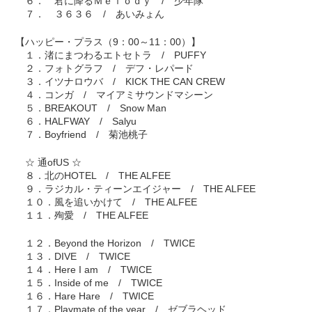
６． 君に降るＭｅｌｏｄｙ / 少年隊
７． ３６３６ / あいみょん
【ハッピー・プラス（9：00～11：00）】
１．渚にまつわるエトセトラ / PUFFY
２．フォトグラフ / デフ・レパード
３．イツナロウバ / KICK THE CAN CREW
４．コンガ / マイアミサウンドマシーン
５．BREAKOUT / Snow Man
６．HALFWAY / Salyu
７．Boyfriend / 菊池桃子
☆ 通ofUS ☆
８．北のHOTEL / THE ALFEE
９．ラジカル・ティーンエイジャー / THE ALFEE
１０．風を追いかけて / THE ALFEE
１１．殉愛 / THE ALFEE
１２．Beyond the Horizon / TWICE
１３．DIVE / TWICE
１４．Here I am / TWICE
１５．Inside of me / TWICE
１６．Hare Hare / TWICE
１７．Playmate of the year / ゼブラヘッド