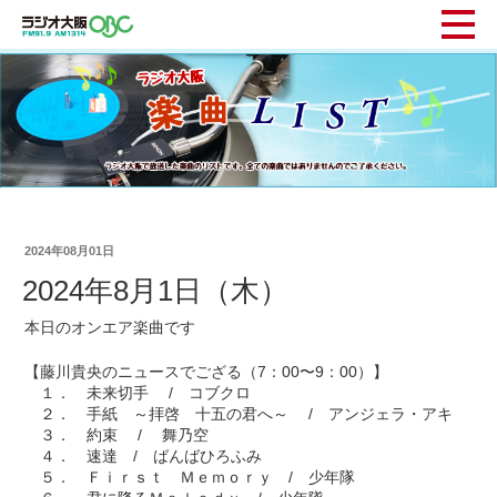
2024年08月01日
2024年8月1日（木）
本日のオンエア楽曲です
【藤川貴央のニュースでござる（7：00〜9：00）】
１． 未来切手 / コブクロ
２． 手紙 ～拝啓 十五の君へ～ / アンジェラ・アキ
３． 約束 / 舞乃空
４． 速達 / ばんばひろふみ
５． Ｆｉｒｓｔ Ｍｅｍｏｒｙ / 少年隊