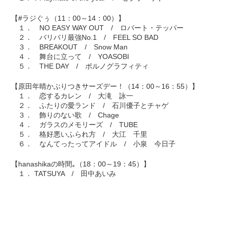
【#ラジぐぅ（11：00～14：00）】
１． NO EASY WAY OUT / ロバート・テッパー
２． バリバリ最強No.1 / FEEL SO BAD
３． BREAKOUT / Snow Man
４． 舞台に立って / YOASOBI
５． THE DAY / ポルノグラフィティ
【原田年晴かぶりつきサーズデー！（14：00～16：55）】
１． 恋するカレン / 大滝 詠一
２． ふたりの愛ランド / 石川優子とチャゲ
３． 飾りのない歌 / Chage
４． ガラスのメモリーズ / TUBE
５． 格好悪いふられ方 / 大江 千里
６． なんてったってアイドル / 小泉 今日子
【hanashikaの時間｡（18：00～19：45）】
１． TATSUYA / 田中あいみ