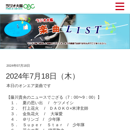
2024年07月18日
2024年7月18日（木）
本日のオンエア楽曲です
【藤川貴央のニュースでござる（7：00〜9：00）】
１． 夏の思い出 / ケツメイシ
２． 打上花火 / ＤＡＯＫＯ×米津玄師
３． 金魚花火 / 大塚愛
４． ＠リンゴ / 少年隊
５． Ｓｕｐｅｒ Ｓｔａｒ / 少年隊