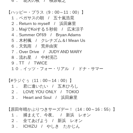
６． 花火の夜 / 槇原敬之
【ハッピー・プラス（9：00～11：00）】
１．ペガサスの朝 / 五十嵐浩晃
２．Return to myself / 浜田麻里
３．MajiでKoiする５秒前 / 広末涼子
４．Summer Of'69 / Bryan Adams
５．木村楓 / クレナズム＆I Mean Us
６．天気雨 / 荒井由実
７．Over Drive / JUDY AND MARY
８．流れ星 / 中村滉己
９．TT / TWICE
１０．イッツ・フォー・リアル / ドナ・サマー
【#ラジぐぅ（11：00～14：00）】
１． 君に逢いたい / 五木ひろし
２． LOVE YOU ONLY / TOKIO
３． Heart and Soul / 浜田麻里
【原田年晴かぶりつきサーズデー！（14：00～16：55）】
１． 捕まえて、今夜。 / 新浜 レオン
２． 全てあげよう / 新浜 レオン
３． ICHIZU / やしき たかじん