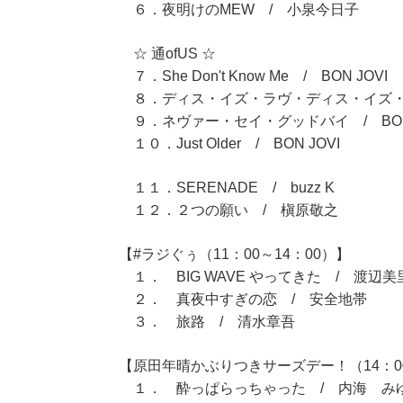
６．夜明けのMEW / 小泉今日子
☆ 通ofUS ☆
７．She Don't Know Me / BON JOVI
８．ディス・イズ・ラヴ・ディス・イズ・ライ
９．ネヴァー・セイ・グッドバイ / BON 
１０．Just Older / BON JOVI
１１．SERENADE / buzz K
１２．２つの願い / 槇原敬之
【#ラジぐぅ（11：00～14：00）】
１． BIG WAVE やってきた / 渡辺美
２． 真夜中すぎの恋 / 安全地帯
３． 旅路 / 清水章吾
【原田年晴かぶりつきサーズデー！（14：00
１． 酔っぱらっちゃった / 内海 み