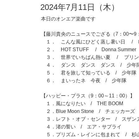
2024年7月11日（木）
本日のオンエア楽曲です
【藤川貴央のニュースでござる（7：00〜9
１． こんな風にひどく蒸し暑い日 / 
２． HOT STUFF / Donna Summer
３． 世界でいちばん熱い夏 / プリン
４． ダンス ダンス ダンス / 少年
５． 君を旅して知っている / 少年隊
６． まいったネ 今夜 / 少年隊
【ハッピー・プラス（9：00～11：00）】
１．風になりたい / THE BOOM
２．Blue Moon Stone / チェッカーズ
３．レフト・オブ・センター / スザン
４．渚の誓い / エア・サプライ
５．プリズム・レインに包まれて / 杉