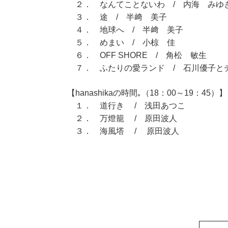
２． なんてことないわ / 内海 みゆ
３． 途 / 半﨑 美子
４． 地球へ / 半﨑 美子
５． めまい / 小椋 佳
６． OFF SHORE / 角松 敏生
７． ふたりの愛ランド / 石川優子と
【hanashikaの時間｡（18：00～19：45）】
１． 道行き / 浅田あつこ
２． 万燈籠 / 原田波人
３． 海風塔 / 原田波人