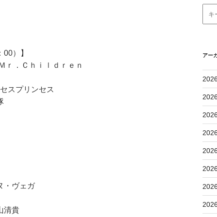
：00）】
アー
Ｍｒ．Ｃｈｉｌｄｒｅｎ
202
セスプリンセス
202
隊
202
202
202
202
ヌ・ヴェガ
202
202
山清貴