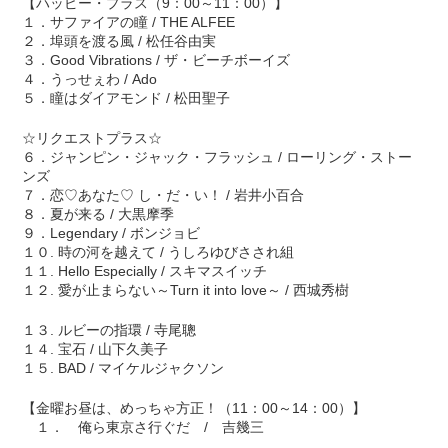
【ハッピー・プラス（9：00～11：00）】
１．サファイアの瞳 / THE ALFEE
２．埠頭を渡る風 / 松任谷由実
３．Good Vibrations / ザ・ビーチボーイズ
４．うっせぇわ / Ado
５．瞳はダイアモンド / 松田聖子
☆リクエストプラス☆
６．ジャンピン・ジャック・フラッシュ / ローリング・ストー
ンズ
７．恋♡あなた♡ し・だ・い！ / 岩井小百合
８．夏が来る / 大黒摩季
９．Legendary / ボンジョビ
１０. 時の河を越えて / うしろゆびさされ組
１１. Hello Especially / スキマスイッチ
１２. 愛が止まらない～Turn it into love～ / 西城秀樹
１３. ルビーの指環 / 寺尾聰
１４. 宝石 / 山下久美子
１５. BAD / マイケルジャクソン
【金曜お昼は、めっちゃ方正！（11：00～14：00）】
１． 俺ら東京さ行ぐだ / 吉幾三