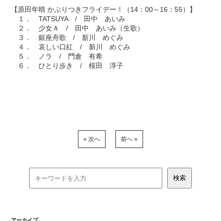
【原田年晴 かぶりつきフライデー！（14：00～16：55）】
１． TATSUYA / 田中 あいみ
２． 少女Ａ / 田中 あいみ（生歌）
３． 銀座舟歌 / 新川 めぐみ
４． 哀しい口紅 / 新川 めぐみ
５． ノラ / 門倉 有希
６． ひとり歩き / 桜田 淳子
« 次へ
前へ »
アーカイブ