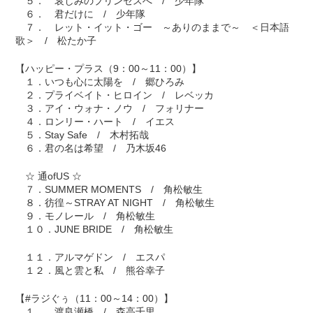
５． 哀しみのプリンセスへ / 少年隊
６． 君だけに / 少年隊
７． レット・イット・ゴー ～ありのままで～ ＜日本語
歌＞ / 松たか子
【ハッピー・プラス（9：00～11：00）】
１．いつも心に太陽を / 郷ひろみ
２．プライベイト・ヒロイン / レベッカ
３．アイ・ウォナ・ノウ / フォリナー
４．ロンリー・ハート / イエス
５．Stay Safe / 木村拓哉
６．君の名は希望 / 乃木坂46
☆ 通ofUS ☆
７．SUMMER MOMENTS / 角松敏生
８．彷徨～STRAY AT NIGHT / 角松敏生
９．モノレール / 角松敏生
１０．JUNE BRIDE / 角松敏生
１１．アルマゲドン / エスパ
１２．風と雲と私 / 熊谷幸子
【#ラジぐぅ（11：00～14：00）】
１． 渡良瀬橋 / 森高千里