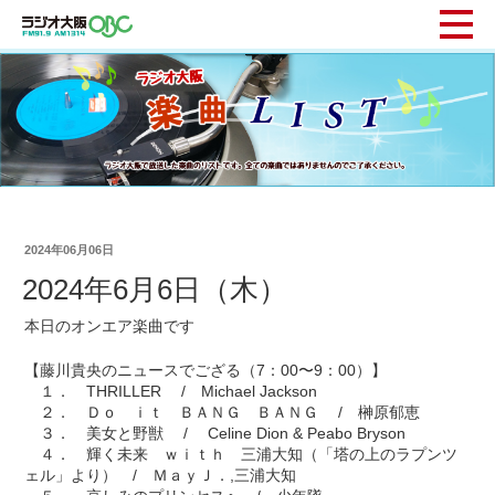
2024年06月06日
2024年6月6日（木）
本日のオンエア楽曲です
【藤川貴央のニュースでござる（7：00〜9：00）】
１． THRILLER / Michael Jackson
２． Ｄｏ ｉｔ ＢＡＮＧ ＢＡＮＧ / 榊原郁恵
３． 美女と野獣 / Celine Dion & Peabo Bryson
４． 輝く未来 ｗｉｔｈ 三浦大知（「塔の上のラプンツ
ェル」より） / ＭａｙＪ．,三浦大知