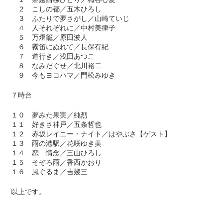
２ こしの都／五木ひろし
３ ふたりで夢さがし／山崎ていじ
４ 人それぞれに／中村美律子
５ 万燈籠／原田波人
６ 霧笛にぬれて／長保有紀
７ 道行き／浅田あつこ
８ なみだぐせ／北川裕二
９ 今もヨコハマ／門松みゆき
７時台
１０ 夢みた果実／純烈
１１ 好きさ神戸／五条哲也
１２ 赤坂レイニー・ナイト／はやぶさ【ゲスト】
１３ 雨の港駅／花咲ゆき美
１４ 恋…情念／三山ひろし
１５ そぞろ雨／香西かおり
１６ 風ぐるま／吉幾三
以上です。