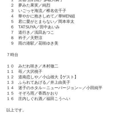
２ 夢みた果実／純烈
３ いごっそ海流／椎名佐千子
４ 華やかに抱きしめて／華MEN組
５ 君に愛がとまらない／岡本幸太
６ TATSUYA／田中あいみ
７ 道行き／浅田あつこ
８ 衿子／天野涼
９ 雨の港駅／花咲ゆき美
７時台
１０ みだれ咲き／木村徹二
１１ 苺／大沢桃子
１２ 道南恋しや／小山雄大【ゲスト】
１３ ふられてあげる／井上由美子
１４ 迷子のホタル～ニューバージョン～／小田純平
１５ そぞろ雨／香西かおり
１６ 庄内しぐれ酒／福田こうへい
以上です。