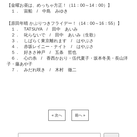
【金曜お昼は、めっちゃ方正！（11：00～14：00）】
１． 宙船 / 中島 みゆき
【原田年晴 かぶりつきフライデー！（14：00～16：55）】
１． TATSUYA / 田中 あいみ
２． 叱らないで / 田中 あいみ（生歌）
３． しばらく東京離れます / はやぶさ
４． 赤坂レイニー・ナイト / はやぶさ
５． 好きさ神戸 / 五条 哲也
６． 心の糸 / 香西かおり・伍代夏子・坂本冬美・長山洋
子・藤あや子
７． みだれ咲き / 木村 徹二
« 次へ
前へ »