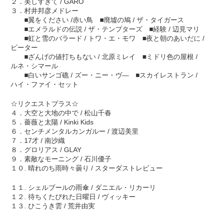
２．美しすぎて / GARO
３．村井邦彦メドレー
■翼をください /赤い鳥 ■廃墟の鳩 / ザ・タイガース
■エメラルドの伝説 / ザ・テンプターズ ■経験 / 辺見マリ
■虹と雪のバラード / トワ・エ・モワ ■夜と朝のあいだに /
ピーター
■ざんげの値打ちもない / 北原ミレイ ■ミドリ色の屋根 /
ルネ・シマール
■白いサンゴ礁 / ズー・ニー・ヴ― ■スカイレストラン /
ハイ・ファイ・セット
☆リクエストプラス☆
４．大空と大地の中で / 松山千春
５．薔薇と太陽 / Kinki Kids
６．センチメンタルカンガルー / 渡辺美里
７．17才 / 南沙織
８．グロリアス / GLAY
９．素敵なモーニング / 石川優子
１０. 晴れのち雨時々曇り / スターダストレビュー
１１. シェルブールの雨傘 / ダニエル・リカーリ
１２. 待ちくたびれた日曜日 / ヴィッキー
１３. ひこうき雲 / 荒井由実