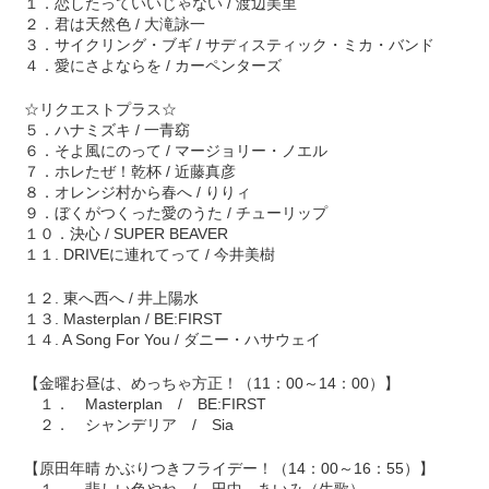
１．恋したっていいじゃない / 渡辺美里
２．君は天然色 / 大滝詠一
３．サイクリング・ブギ / サディスティック・ミカ・バンド
４．愛にさよならを / カーペンターズ
☆リクエストプラス☆
５．ハナミズキ / 一青窈
６．そよ風にのって / マージョリー・ノエル
７．ホレたぜ！乾杯 / 近藤真彦
８．オレンジ村から春へ / りりィ
９．ぼくがつくった愛のうた / チューリップ
１０．決心 / SUPER BEAVER
１１. DRIVEに連れてって / 今井美樹
１２. 東へ西へ / 井上陽水
１３. Masterplan / BE:FIRST
１４. A Song For You / ダニー・ハサウェイ
【金曜お昼は、めっちゃ方正！（11：00～14：00）】
１． Masterplan / BE:FIRST
２． シャンデリア / Sia
【原田年晴 かぶりつきフライデー！（14：00～16：55）】