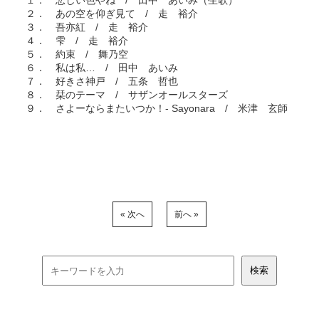
１． 悲しい色やね / 田中 あいみ（生歌）
２． あの空を仰ぎ見て / 走 裕介
３． 吾亦紅 / 走 裕介
４． 雫 / 走 裕介
５． 約束 / 舞乃空
６． 私は私… / 田中 あいみ
７． 好きさ神戸 / 五条 哲也
８． 栞のテーマ / サザンオールスターズ
９． さよーならまたいつか！- Sayonara / 米津 玄師
« 次へ
前へ »