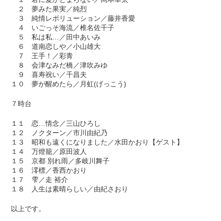
２ 夢みた果実／純烈
３ 純情レボリューション／藤井香愛
４ いごっそ海流／椎名佐千子
５ 私は私…／田中あいみ
６ 道南恋しや／小山雄大
７ 王手！／彩青
８ 会津なみだ橋／津吹みゆ
９ 喜寿祝い／千昌夫
１０ 夢が醒めたら／月虹(げっこう)
７時台
１１ 恋…情念／三山ひろし
１２ ノクターン／市川由紀乃
１３ 昭和も遠くになりました／水田かおり【ゲスト】
１４ 万燈籠／原田波人
１５ 京都 別れ雨／多岐川舞子
１６ 澪標／香西かおり
１７ 雫／走 裕介
１８ 人生は素晴らしい／由紀さおり
以上です。