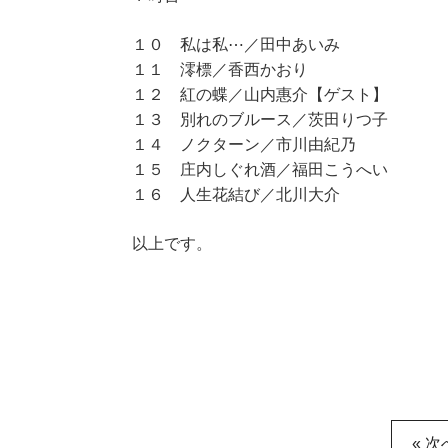
１０ 私は私⋯／田中あいみ
１１ 澪標／香西かおり
１２ 紅の蝶／山内惠介【ゲスト】
１３ 別れのブルース／茨田りつ子
１４ ノクターン／市川由紀乃
１５ 庄内しぐれ酒／福田こうへい
１６ 人生花結び／北川大介
以上です。
« 次