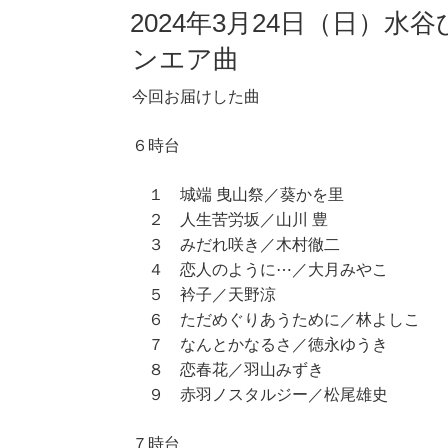
2024年3月24日（日）水
ンエア曲
今回お届けした曲
６時台
１ 城端 曳山祭／葵かを里
２ 人生苦労坂／山川 豊
３ みだれ咲き／木村徹二
４ 恋人のように⋯／大月みやこ
５ 衿子／天野涼
６ ただめぐりあうために／林よしこ
７ なんとかなるさ／徳永ゆうき
８ 恋春花／羽山みずき
９ 赤羽ノスタルジー／松尾雄史
７時台