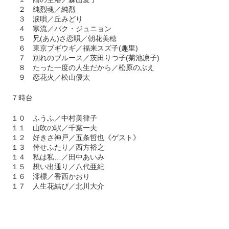
２ 純烈魂／純烈
３ 涙唄／丘みどり
４ 寒流／パク・ジュニョン
５ 兄(あん)さ恋唄／朝花美穂
６ 東京ブギウギ／福来スズ子(趣里)
７ 別れのブルース／茨田りつ子(菊池凛子)
８ たった一度の人生だから／松原のぶえ
９ 恋花火／松山優太
７時台
１０ ふうふ／中村美律子
１１ 山吹の駅／千葉一夫
１２ 好きさ神戸／五条哲也《ゲスト》
１３ 倖せふたり／西方裕之
１４ 私は私…／田中あいみ
１５ 想い出通り／八代亜紀
１６ 澪標／香西かおり
１７ 人生花結び／北川大介